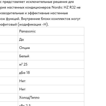
c представляет исключительные решения для
ерия настенных кондиционеров Nordic HZ R32 не
оизводительные и эффективные настенные
ом функций. Внутренние блоки комплектов могут
графитовый (модификация -H).
Panasonic
Да
Опция
Белый
м² 25
дБа 18
Нет
Нет
Холод/Тепло
кВт 2.5