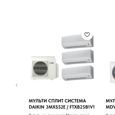
H RC-
МУЛЬТИ СПЛИТ СИСТЕМА
МУЛ
DAIKIN 3MXS52E / FTXB25B1V1
MDV
09H