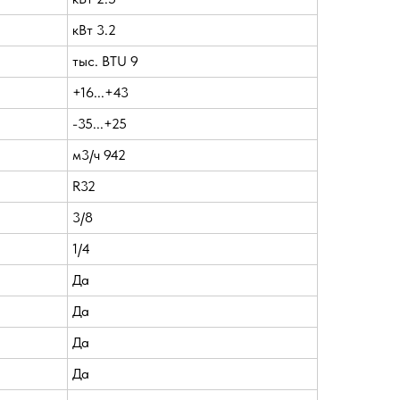
кВт 3.2
тыс. BTU 9
+16...+43
-35...+25
м3/ч 942
R32
3/8
1/4
Да
Да
Да
Да