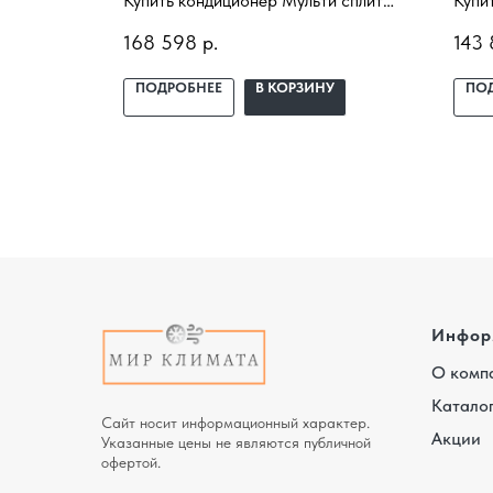
 Clima
Купить кондиционер Мульти сплит
Купи
становкой
система Daikin 3MXS52E /
сист
168 598
р.
143
ещение,
FTXB25B1V1 с установкой под ключ.
MDSA
ный
Подбор под помещение, доставка,
ключ
У
ПОДРОБНЕЕ
В КОРЗИНУ
ПО
профессиональный монтаж и
дост
гарантия.
монт
Инфор
О комп
Катало
Сайт носит информационный характер.
Акции
Указанные цены не являются публичной
офертой.