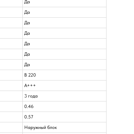
Да
Да
Да
Да
Да
Да
Да
В 220
A+++
3 года
0.46
0.57
Наружный блок