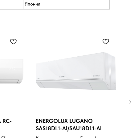
Япония
 RC-
ENERGOLUX LUGANO
HIS
SAS18DL1-AI/SAU18DL1-AI
07U