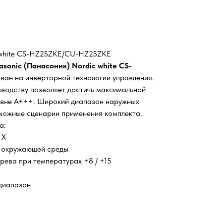
 white CS-HZ25ZKE/CU-HZ25ZKE
asonic (Панасоник) Nordic white CS-
ван на инверторной технологии управления.
водству позволяет достичь максимальной
овне А+++. Широкий диапазон наружных
можные сценарии применения комплекта.
а:
 X
я окружающей среды
рева при температурах +8 / +15
диапазон