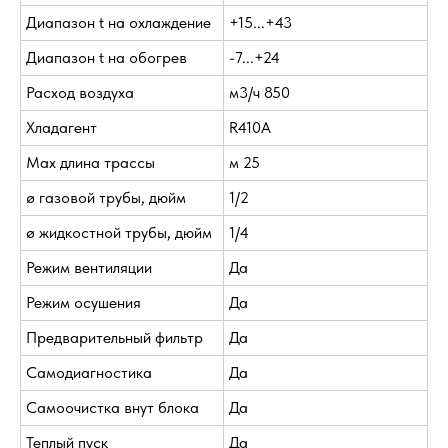
Диапазон t на охлаждение
+15...+43
Диапазон t на обогрев
-7...+24
Расход воздуха
м3/ч 850
Хладагент
R410A
Max длина трассы
м 25
ø газовой трубы, дюйм
1/2
ø жидкостной трубы, дюйм
1/4
Режим вентиляции
Да
Режим осушения
Да
Предварительный фильтр
Да
Самодиагностика
Да
Самоочистка внут блока
Да
Теплый пуск
Да