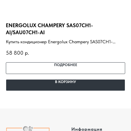
ENERGOLUX CHAMPERY SAS07CH1-
HA
AI/SAU07CH1-AI
Ку
Купить кондиционер Energolux Champery SAS07CH1-
G/
85
AI/SAU07CH1-AI с установкой под ключ. Подбор под
по
58 800
р.
помещение, доставка, профессиональный монтаж и
га
гарантия.
ПОДРОБНЕЕ
В КОРЗИНУ
Информация