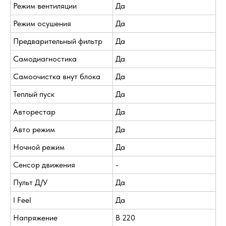
Режим вентиляции
Да
Режим осушения
Да
Предварительный фильтр
Да
Самодиагностика
Да
Самоочистка внут блока
Да
Теплый пуск
Да
Авторестар
Да
Авто режим
Да
Ночной режим
Да
Сенсор движения
-
Пульт Д/У
Да
I Feel
Да
Напряжение
В 220