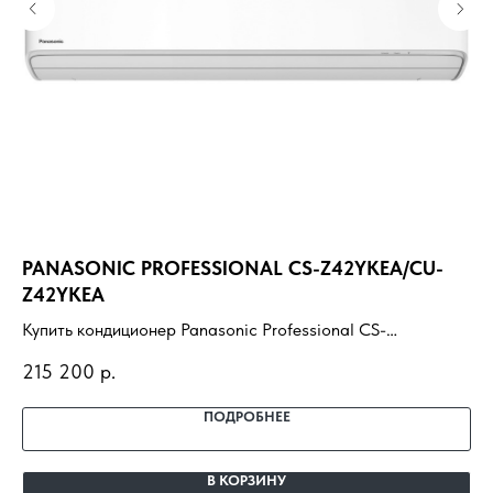
PANASONIC PROFESSIONAL CS-Z42YKEA/CU-
EC
Z42YKEA
TC
Купить кондиционер Panasonic Professional CS-
Ку
Z42YKEA/CU-Z42YKEA с установкой под ключ. Подбор
4R
215 200
р.
28
под помещение, доставка, профессиональный монтаж и
по
гарантия.
га
ПОДРОБНЕЕ
В КОРЗИНУ