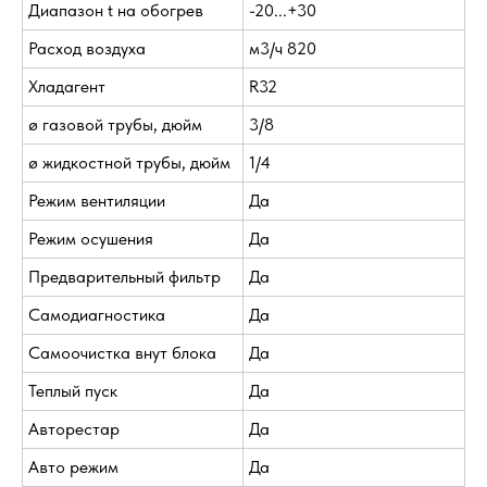
Диапазон t на обогрев
-20...+30
Расход воздуха
м3/ч 820
Хладагент
R32
ø газовой трубы, дюйм
3/8
ø жидкостной трубы, дюйм
1/4
Режим вентиляции
Да
Режим осушения
Да
Предварительный фильтр
Да
Самодиагностика
Да
Самоочистка внут блока
Да
Теплый пуск
Да
Авторестар
Да
Авто режим
Да