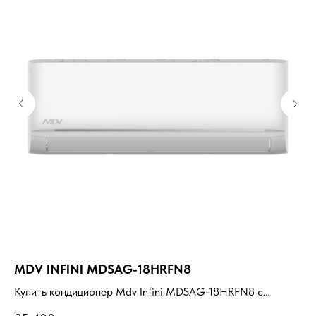
MDV INFINI MDSAG-18HRFN8
EC
EC
Купить кондиционер Mdv Infini MDSAG-18HRFN8 с
установкой под ключ. Подбор под помещение, доставка,
Ку