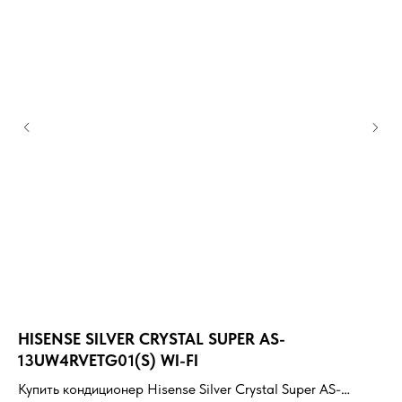
HISENSE SILVER CRYSTAL SUPER AS-
HI
13UW4RVETG01(S) WI-FI
1
Купить кондиционер Hisense Silver Crystal Super AS-
Ку