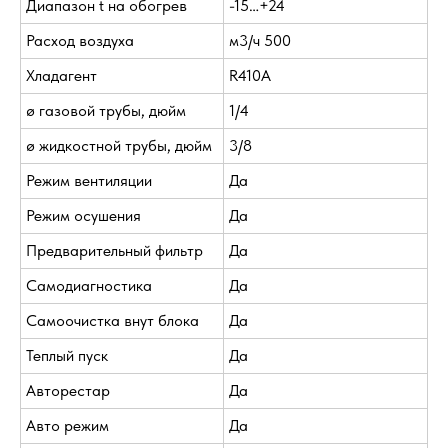
Диапазон t на обогрев
-15…+24
Расход воздуха
м3/ч 500
Хладагент
R410A
ø газовой трубы, дюйм
1/4
ø жидкостной трубы, дюйм
3/8
Режим вентиляции
Да
Режим осушения
Да
Предварительный фильтр
Да
Самодиагностика
Да
Самоочистка внут блока
Да
Теплый пуск
Да
Авторестар
Да
Авто режим
Да