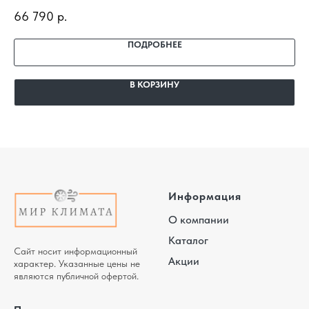
13UW4RVETG01(S) WI-FI с установкой под ключ. Подбор
13
66 790
р.
63
под помещение, доставка, профессиональный монтаж и
по
гарантия.
га
ПОДРОБНЕЕ
В КОРЗИНУ
Информация
О компании
Каталог
Сайт носит информационный
Акции
характер. Указанные цены не
являются публичной офертой.