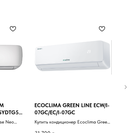
UM
ECOCLIMA GREEN LINE ECW/I-
ECO
4SYDTG5
07GC/EC/I-07GC
09Q
nse Neo
Купить кондиционер Ecoclima Green
Купи
line ECW/I-07GC/EC/I-07GC с
lin