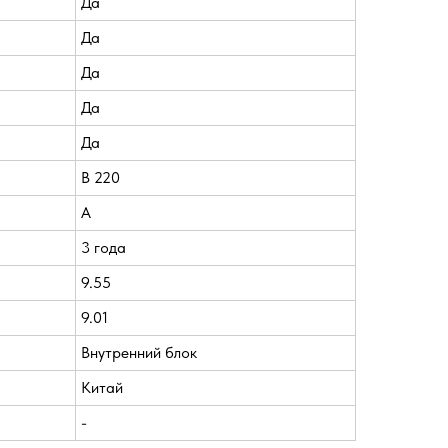
Да
Да
Да
Да
Да
В 220
A
3 года
9.55
9.01
Внутренний блок
Китай
-