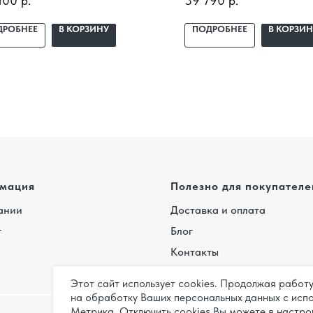
100
р.
39 790
р.
D(14)NK3DO(LCLH) /
10HW4SYDTG5 WI-FI с ус
(07)QB-K3DNC2G/I с
под ключ. Подбор под по
ДРОБНЕЕ
В КОРЗИНУ
ПОДРОБНЕЕ
В КОРЗИН
новкой под ключ. Подбор под
доставка, профессиональ
щение, доставка,
монтаж и гарантия.
ессиональный монтаж и
нтия.
мация
Полезно для покупателе
ании
Доставка и оплата
г
Блог
Контакты
Этот сайт использует cookies. Продолжая работ
на обработку Ваших персональных данных с исп
Метрика. Отключить cookies Вы можете в настро
Карта