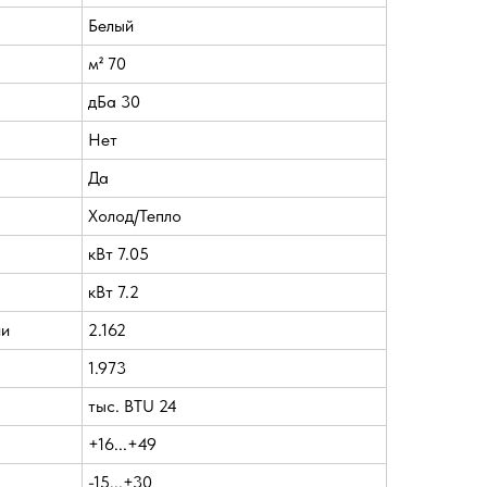
Белый
м² 70
дБа 30
Нет
Да
Холод/Тепло
кВт 7.05
кВт 7.2
ии
2.162
1.973
тыс. BTU 24
+16...+49
-15...+30