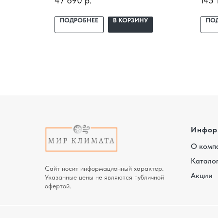
47 690
р.
145 
бор под
под ключ. Подбор под помещение,
GWH
доставка, профессиональный
GWH
У
ПОДРОБНЕЕ
В КОРЗИНУ
ПО
 и
монтаж и гарантия.
уста
поме
проф
гара
Инфор
О комп
Катало
Сайт носит информационный характер.
Акции
Указанные цены не являются публичной
офертой.