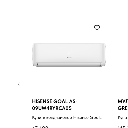
 A AS-
HISENSE GOAL AS-
МУЛ
09UW4RYRCA05
GRE
/ G
se Easy
Купить кондиционер Hisense Goal
Купи
00 с
AS-09UW4RYRCA05 с установкой
сист