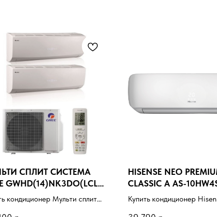
ЬТИ СПЛИТ СИСТЕМА
HISENSE NEO PREMI
E GWHD(14)NK3DO(LCLH)
CLASSIC A AS-10HW
WH(07)QB-K3DNC2G/I
WI-FI
ть кондиционер Мульти сплит
Купить кондиционер Hise
ема Gree
Premium Classic A AS-