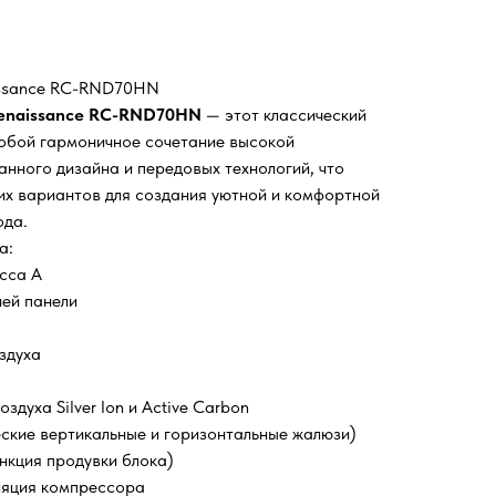
issance RC-RND70HN
 Renaissance RC-RND70HN
— этот классический
обой гармоничное сочетание высокой
анного дизайна и передовых технологий, что
ших вариантов для создания уютной и комфортной
ода.
а:
сса А
ней панели
здуха
здуха Silver Ion и Active Carbon
ские вертикальные и горизонтальные жалюзи)
нкция продувки блока)
ляция компрессора