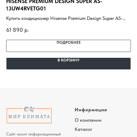
HISENSE PREMIUM DESIGN SUPER AS-
HI
13UW4RVETG01
10
Купить кондиционер Hisense Premium Design Super AS-
Ку
13UW4RVETG01 с установкой под ключ. Подбор под
10
61 890
р.
62
помещение, доставка, профессиональный монтаж и
по
гарантия.
га
ПОДРОБНЕЕ
В КОРЗИНУ
Информация
О компании
Каталог
Сайт носит информационный