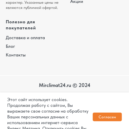
Акции
характер. Указанные цены не
являются публичной офертой.
Полезно для
покупателей
Доставка и оплата
Блог
Контакты
Mirclimat24.ru © 2024
Карта
Этот сайт использует cookies.
сайта
Политика конфиденциальности
Продолжая работу с сайтом, Вы
выражаете свое согласие на обработку
Дизайн и разработка
Ваших персональных данных с
Согласен
использованием интернет-сервиса
Яндекс Метрика. Отключить cookies Вы
1