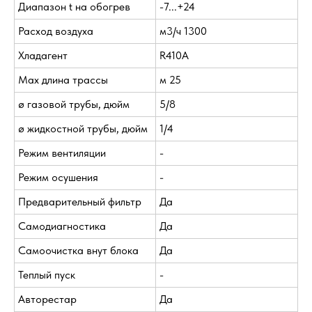
Диапазон t на обогрев
-7...+24
Расход воздуха
м3/ч 1300
Хладагент
R410A
Max длина трассы
м 25
ø газовой трубы, дюйм
5/8
ø жидкостной трубы, дюйм
1/4
Режим вентиляции
-
Режим осушения
-
Предварительный фильтр
Да
Самодиагностика
Да
Самоочистка внут блока
Да
Теплый пуск
-
Авторестар
Да