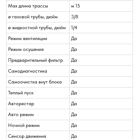
Max длина трассы
м 15
ø газовой трубы, дюйм
3/8
ø жидкостной трубы, дюйм
1/4
Режим вентиляции
Да
Режим осушения
Да
Предварительный фильтр
Да
Самодиагностика
Да
Самоочистка внут блока
Да
Теплый пуск
Да
Авторестар
Да
Авто режим
Да
Ночной режим
Да
Сенсор движения
Да