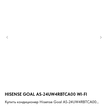
HISENSE GOAL AS-24UW4RBTCA00 WI-FI
К
2
Купить кондиционер Hisense Goal AS-24UW4RBTCA00
WI-FI с установкой под ключ. Подбор под помещение,
Ку