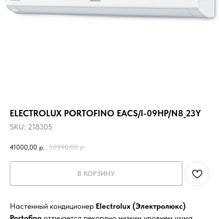
ELECTROLUX PORTOFINO EACS/I-09HP/N8_23Y
SKU:
218305
41000,00
р.
50990,00
р.
В КОРЗИНУ
Настенный кондиционер
Electrolux (Электролюкс)
Portofino
отличается рекордно низким уровнем шума.