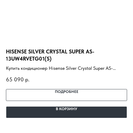
HISENSE SILVER CRYSTAL SUPER AS-
H
13UW4RVETG01(S)
WI
Купить кондиционер Hisense Silver Crystal Super AS-
Ку
13UW4RVETG01(S) с установкой под ключ. Подбор под
07
65 090
р.
20
помещение, доставка, профессиональный монтаж и
по
гарантия.
га
ПОДРОБНЕЕ
В КОРЗИНУ