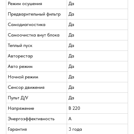
Режим осушения
Да
Предварительный фильтр
Да
Самодиагностика
Да
Самоочистка внут блока
Да
Теплый пуск
Да
Авторестар
Да
Авто режим
Да
Ночной режим
Да
Сенсор движения
Да
Пульт Д/У
Да
Напряжение
В 220
Энергоэффективность
A
Гарантия
3 года