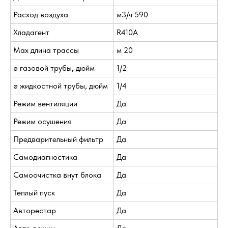
Расход воздуха
м3/ч 590
Хладагент
R410A
Max длина трассы
м 20
ø газовой трубы, дюйм
1/2
ø жидкостной трубы, дюйм
1/4
Режим вентиляции
Да
Режим осушения
Да
Предварительный фильтр
Да
Самодиагностика
Да
Самоочистка внут блока
Да
Теплый пуск
Да
Авторестар
Да