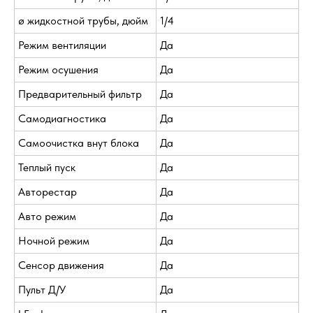
ø жидкостной трубы, дюйм
1/4
Режим вентиляции
Да
Режим осушения
Да
Предварительный фильтр
Да
Самодиагностика
Да
Самоочистка внут блока
Да
Теплый пуск
Да
Авторестар
Да
Авто режим
Да
Ночной режим
Да
Сенсор движения
Да
Пульт Д/У
Да