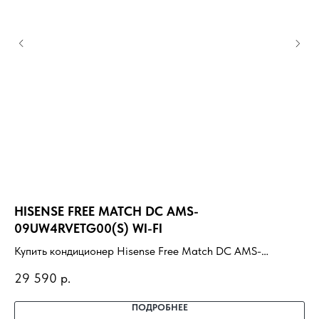
HISENSE FREE MATCH DC AMS-
P
09UW4RVETG00(S) WI-FI
Ку
Купить кондиционер Hisense Free Match DC AMS-
Z2
14
09UW4RVETG00(S) WI-FI с установкой под ключ. Подбор
до
29 590
р.
под помещение, доставка, профессиональный монтаж и
гарантия.
ПОДРОБНЕЕ