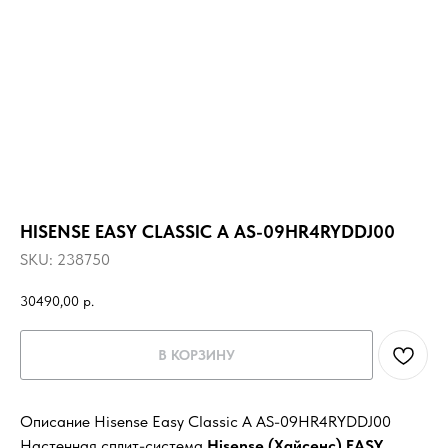
HISENSE EASY CLASSIC A AS-09HR4RYDDJ00
SKU:
238750
30490,00
р.
В КОРЗИНУ
Описание Hisense Easy Classic A AS-09HR4RYDDJ00
Настенная сплит-система
Hisense (Хайсенс)
EASY