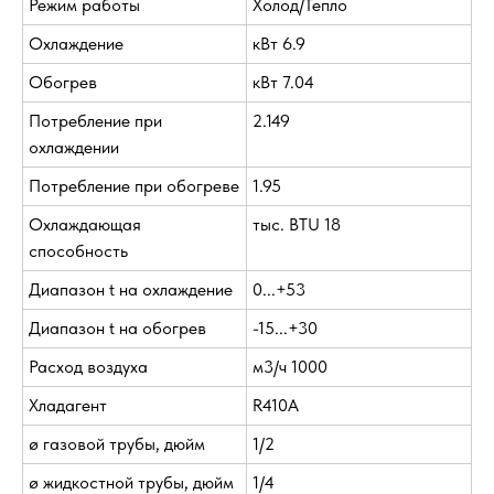
Режим работы
Холод/Тепло
Охлаждение
кВт 6.9
Обогрев
кВт 7.04
Потребление при
2.149
охлаждении
Потребление при обогреве
1.95
Охлаждающая
тыс. BTU 18
способность
Диапазон t на охлаждение
0...+53
Диапазон t на обогрев
-15...+30
Расход воздуха
м3/ч 1000
Хладагент
R410A
ø газовой трубы, дюйм
1/2
ø жидкостной трубы, дюйм
1/4