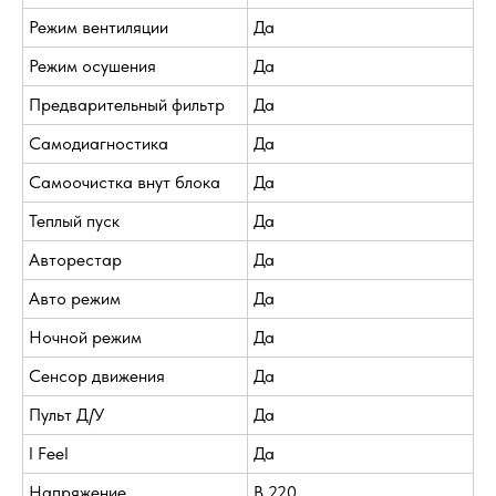
Режим вентиляции
Да
Режим осушения
Да
Предварительный фильтр
Да
Самодиагностика
Да
Самоочистка внут блока
Да
Теплый пуск
Да
Авторестар
Да
Авто режим
Да
Ночной режим
Да
Сенсор движения
Да
Пульт Д/У
Да
I Feel
Да
Напряжение
В 220