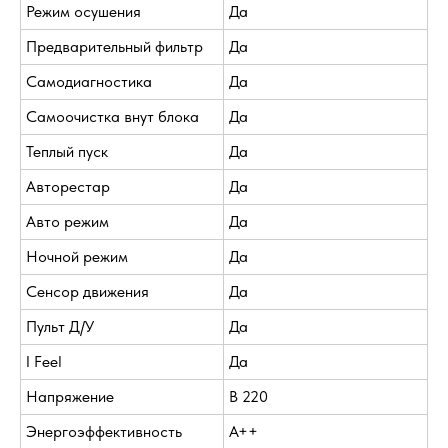
Режим осушения
Да
Предварительный фильтр
Да
Самодиагностика
Да
Самоочистка внут блока
Да
Теплый пуск
Да
Авторестар
Да
Авто режим
Да
Ночной режим
Да
Сенсор движения
Да
Пульт Д/У
Да
I Feel
Да
Напряжение
В 220
Энергоэффективность
A++