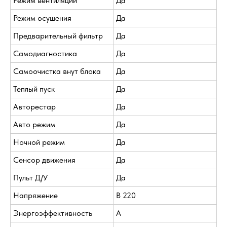
Режим вентиляции
Да
Режим осушения
Да
Предварительный фильтр
Да
Самодиагностика
Да
Самоочистка внут блока
Да
Теплый пуск
Да
Авторестар
Да
Авто режим
Да
Ночной режим
Да
Сенсор движения
Да
Пульт Д/У
Да
Напряжение
В 220
Энергоэффективность
A