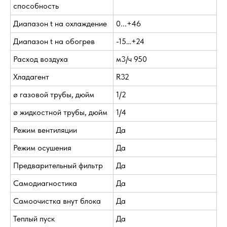
способность
Диапазон t на охлаждение
0...+46
Диапазон t на обогрев
-15…+24
Расход воздуха
м3/ч 950
Хладагент
R32
ø газовой трубы, дюйм
1/2
ø жидкостной трубы, дюйм
1/4
Режим вентиляции
Да
Режим осушения
Да
Предварительный фильтр
Да
Самодиагностика
Да
Самоочистка внут блока
Да
Теплый пуск
Да