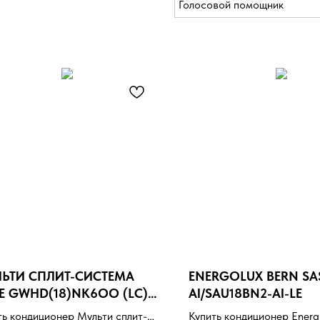
Голосовой помощник
ЬТИ СПЛИТ-СИСТЕМА
ENERGOLUX BERN SA
E GWHD(18)NK6OO (LC)
AI/SAU18BN2-AI-LE
) / GWH09AGAXA-
ть кондиционер Мульти сплит-
Купить кондиционер Energ