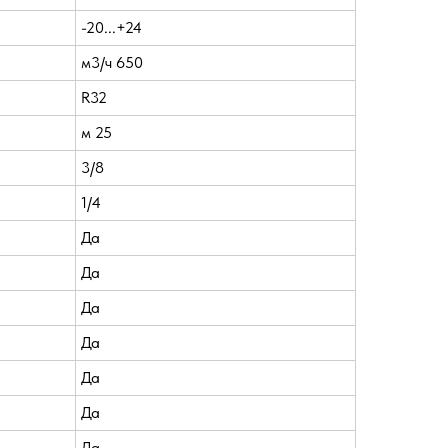
-20...+24
м3/ч 650
R32
м 25
3/8
1/4
Да
Да
Да
Да
Да
Да
Да