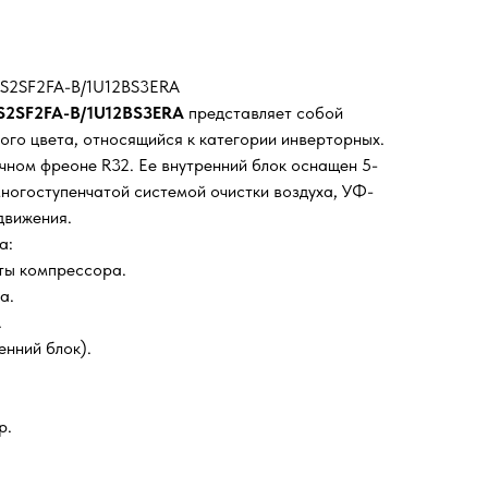
35S2SF2FA-B/1U12BS3ERA
5S2SF2FA-B/1U12BS3ERA
представляет собой
ого цвета, относящийся к категории инверторных.
чном фреоне R32. Ее внутренний блок оснащен 5-
ногоступенчатой системой очистки воздуха, УФ-
движения.
а:
ты компрессора.
а.
.
енний блок).
р.