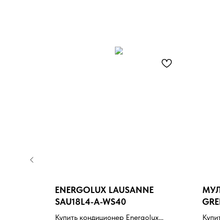
.0
ENERGOLUX LAUSANNE
МУЛ
SAU18L4-A-WS40
GRE
(LH
lux Viking
Купить кондиционер Energolux
Купи