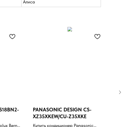
Алиса
S18BN2-
PANASONIC DESIGN CS-
PAN
XZ35XKEW/CU-Z35XKE
CS-
olux Bern
Купить кондиционер Panasonic
Купи