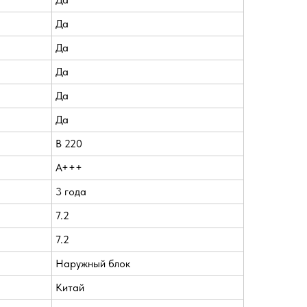
Да
Да
Да
Да
Да
В 220
A+++
3 года
7.2
7.2
Наружный блок
Китай