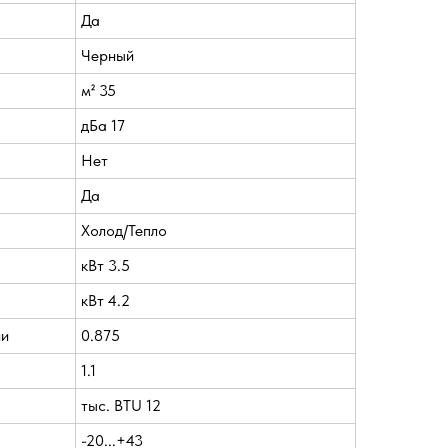
Да
Черный
м² 35
дБа 17
Нет
Да
Холод/Тепло
кВт 3.5
кВт 4.2
ии
0.875
1.1
тыс. BTU 12
-20...+43