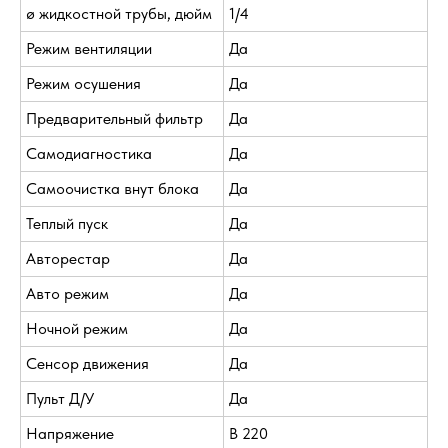
ø жидкостной трубы, дюйм
1/4
Режим вентиляции
Да
Режим осушения
Да
Предварительный фильтр
Да
Самодиагностика
Да
Самоочистка внут блока
Да
Теплый пуск
Да
Авторестар
Да
Авто режим
Да
Ночной режим
Да
Сенсор движения
Да
Пульт Д/У
Да
Напряжение
В 220